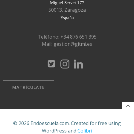
Miguel Servet 177
50013, Zaragoza
España
Teléfono: +34 876 651 395
Mail: gestion@gitmi.es
MATRÍCULATE
© 2026 Endoescuela.com. Created for free using
WordPress and
Colibri